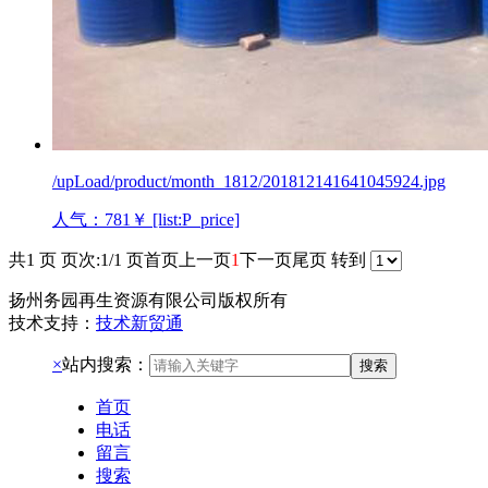
/upLoad/product/month_1812/201812141641045924.jpg
人气：781
￥ [list:P_price]
共1 页 页次:1/1 页
首页
上一页
1
下一页
尾页
转到
扬州务园再生资源有限公司版权所有
技术支持：
技术新贸通
×
站内搜索：
搜索
首页
电话
留言
搜索