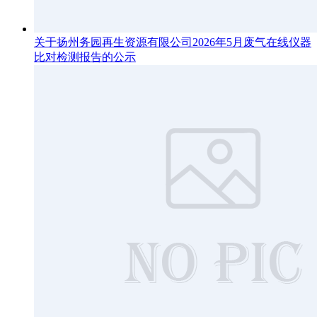
关于扬州务园再生资源有限公司2026年5月废气在线仪器
比对检测报告的公示