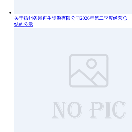
关于扬州务园再生资源有限公司2026年第二季度经营总
结的公示