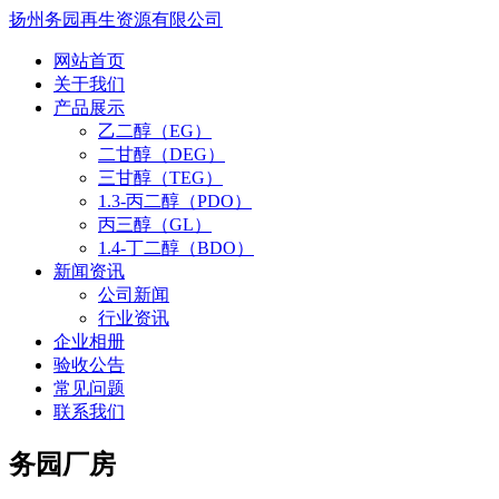
扬州务园再生资源有限公司
网站首页
关于我们
产品展示
乙二醇（EG）
二甘醇（DEG）
三甘醇（TEG）
1.3-丙二醇（PDO）
丙三醇（GL）
1.4-丁二醇（BDO）
新闻资讯
公司新闻
行业资讯
企业相册
验收公告
常见问题
联系我们
务园厂房